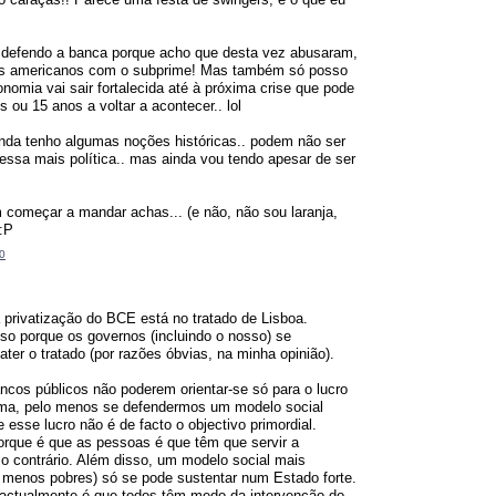
defendo a banca porque acho que desta vez abusaram,
os americanos com o subprime! Mas também só posso
onomia vai sair fortalecida até à próxima crise que pode
 ou 15 anos a voltar a acontecer.. lol
inda tenho algumas noções históricas.. podem não ser
ressa mais política.. mas ainda vou tendo apesar de ser
m começar a mandar achas... (e não, não sou laranja,
):P
0
da privatização do BCE está no tratado de Lisboa.
so porque os governos (incluindo o nosso) se
ter o tratado (por razões óbvias, na minha opinião).
ncos públicos não poderem orientar-se só para o lucro
ma, pelo menos se defendermos um modelo social
e esse lucro não é de facto o objectivo primordial.
orque é que as pessoas é que têm que servir a
o contrário. Além disso, um modelo social mais
m menos pobres) só se pode sustentar num Estado forte.
actualmente é que todos têm medo da intervenção do