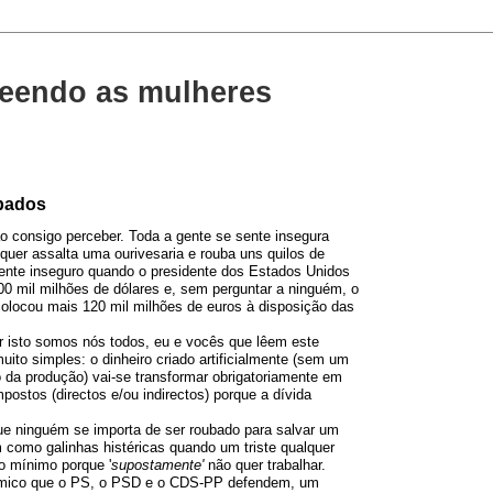
eendo as mulheres
ubados
 consigo perceber. Toda a gente se sente insegura
uer assalta uma ourivesaria e rouba uns quilos de
ente inseguro quando o presidente dos Estados Unidos
00 mil milhões de dólares e, sem perguntar a ninguém, o
colocou mais 120 mil milhões de euros à disposição das
 isto somos nós todos, eu e vocês que lêem este
ito simples: o dinheiro criado artificialmente (sem um
da produção) vai-se transformar obrigatoriamente em
postos (directos e/ou indirectos) porque a dívida
e ninguém se importa de ser roubado para salvar um
 como galinhas histéricas quando um triste qualquer
to mínimo porque '
supostamente'
não quer trabalhar.
ómico que o PS, o PSD e o CDS-PP defendem, um