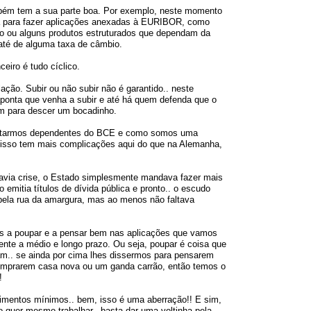
bém tem a sua parte boa. Por exemplo, neste momento
a para fazer aplicações anexadas à EURIBOR, como
zo ou alguns produtos estruturados que dependam da
té de alguma taxa de câmbio.
ceiro é tudo cíclico.
lação. Subir ou não subir não é garantido.. neste
onta que venha a subir e até há quem defenda que o
 para descer um bocadinho.
starmos dependentes do BCE e como somos uma
 isso tem mais complicações aqui do que na Alemanha,
avia crise, o Estado simplesmente mandava fazer mais
 emitia títulos de dívida pública e pronto.. o escudo
ela rua da amargura, mas ao menos não faltava
os a poupar e a pensar bem nas aplicações que vamos
mente a médio e longo prazo. Ou seja, poupar é coisa que
am.. se ainda por cima lhes dissermos para pensarem
mprarem casa nova ou um ganda carrão, então temos o
!
imentos mínimos.. bem, isso é uma aberração!! E sim,
o quer mesmo trabalhar.. basta dar uma voltinha pela