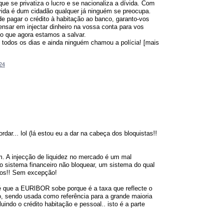
e se privatiza o lucro e se nacionaliza a dívida. Com
vida é dum cidadão qualquer já ninguém se preocupa.
e pagar o crédito à habitação ao banco, garanto-vos
ensar em injectar dinheiro na vossa conta para vos
o que agora estamos a salvar.
todos os dias e ainda ninguém chamou a polícia! [mais
24
rdar... lol (lá estou eu a dar na cabeça dos bloquistas!!
. A injecção de liquidez no mercado é um mal
o sistema financeiro não bloquear, um sistema do qual
os!! Sem excepção!
é que a EURIBOR sobe porque é a taxa que reflecte o
o, sendo usada como referência para a grande maioria
luindo o crédito habitação e pessoal.. isto é a parte