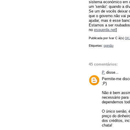
sistema económico em qu
um 'senão': quando a dí
Se um de vocês deixar d
que o governo não vai p
ajudar, mas é esse banc
Estamos a ser roubados 
no
esquerda.net
]
Publicada por Ivar C
à(s)
04:
Etiquetas:
opinião
45 comentários:
P.
disse...
Permite-me disco
;P)
Não é bem assim
necessário para 
dependemos tod
O único senão, 
preço do dinheir
dos créditos, inc
chata!