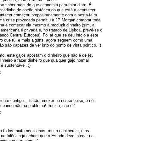
iso saber mais do que economia para falar disto. É
ocadinho de noção histórica do que está a acontecer.
ontecer começou propositadamente com a sexta-feira
ma crise provocada permitiu à JP Morgan comprar toda
na e começar ela mesmo a produzir dinheiro (sim, a
americana é privada e, no tratado de Lisboa, prevê-se o
co Central Europeu). Foi aí que se deu início a este
iro que tu, e mais alguns, agora seguem como uma
ão são capazes de ver isto do ponto de vista político. :)
o. este gajos apostam o dinheiro que não é deles,
inheiro a fazer dinheiro que qualquer gajo normal
é sustentável. :)
0
.
ente contigo... Estão amexer no nosso bolso, e nós
m banco não há problema! Irónico, não é?
0
ão todos muito neoliberais, muito neoliberais, mas
a falência já acham que o Estado deve intervir na
nossa custa, claro. :)