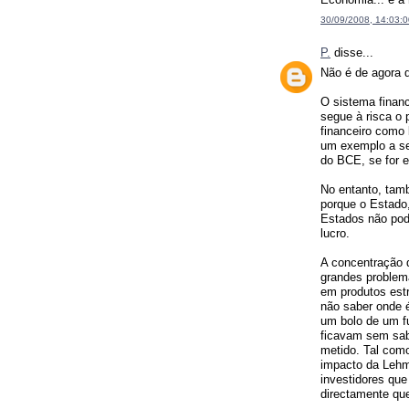
30/09/2008, 14:03:0
P.
disse...
Não é de agora q
O sistema finan
segue à risca o
financeiro como
um exemplo a se
do BCE, se for 
No entanto, tam
porque o Estado,
Estados não pod
lucro.
A concentração d
grandes problema
em produtos est
não saber onde é
um bolo de um f
ficavam sem sab
metido. Tal como
impacto da Lehm
investidores que
directamente que