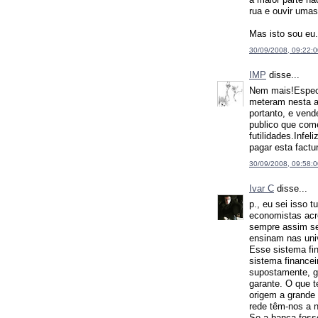
rua e ouvir umas
Mas isto sou eu.
30/09/2008, 09:22:0
IMP
disse...
Nem mais!Especi
meteram nesta a
portanto, e ven
publico que com
futilidades.Infe
pagar esta factur
30/09/2008, 09:58:0
Ivar C
disse...
p., eu sei isso 
economistas acr
sempre assim se
ensinam nas univ
Esse sistema fin
sistema finance
supostamente, ga
garante. O que 
origem a grande
rede têm-nos a 
Se a banca foss