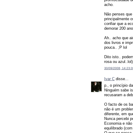
acho.
Não penses que 
principalmente 
confiar que a ec
demorar 200 anos
Ah.. acho que a
dos livros e imp
pouca.. ;P lol
Dito isto.. pode
rosa ou azul..lol
30/09/2008, 14:23:0
Ivar C
disse...
p., o princípio 
Ninguém sabe is
recusaram a deba
O facto de os ba
não é um proble
diferente, em qu
Nunca percebi p
Economia e não 
equilibrado (co
O que se passa 