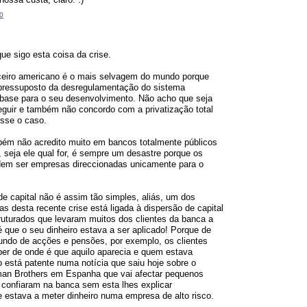
0
ue sigo esta coisa da crise.
ceiro americano é o mais selvagem do mundo porque
 pressuposto da desregulamentação do sistema
 base para o seu desenvolvimento. Não acho que seja
guir e também não concordo com a privatização total
esse o caso.
bém não acredito muito em bancos totalmente públicos
 seja ele qual for, é sempre um desastre porque os
em ser empresas direccionadas unicamente para o
e capital não é assim tão simples, aliás, um dos
s desta recente crise está ligada à dispersão de capital
ruturados que levaram muitos dos clientes da banca a
 que o seu dinheiro estava a ser aplicado! Porque de
undo de acções e pensões, por exemplo, os clientes
er de onde é que aquilo aparecia e quem estava
 está patente numa notícia que saiu hoje sobre o
an Brothers em Espanha que vai afectar pequenos
 confiaram na banca sem esta lhes explicar
 estava a meter dinheiro numa empresa de alto risco.