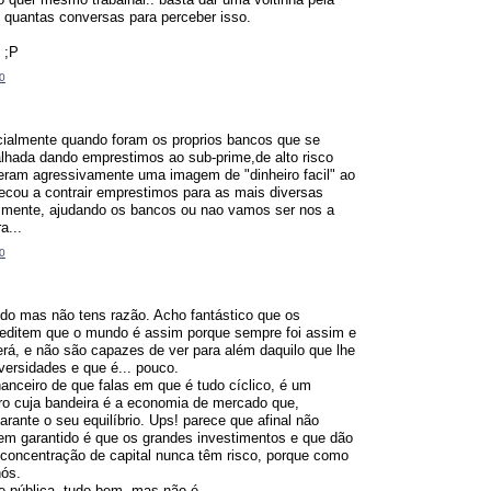
 quantas conversas para perceber isso.
 ;P
0
almente quando foram os proprios bancos que se
lhada dando emprestimos ao sub-prime,de alto risco
deram agressivamente uma imagem de "dinheiro facil" ao
ecou a contrair emprestimos para as mais diversas
lizmente, ajudando os bancos ou nao vamos ser nos a
a...
0
tudo mas não tens razão. Acho fantástico que os
editem que o mundo é assim porque sempre foi assim e
rá, e não são capazes de ver para além daquilo que lhe
ersidades e que é... pouco.
anceiro de que falas em que é tudo cíclico, é um
iro cuja bandeira é a economia de mercado que,
rante o seu equilíbrio. Ups! parece que afinal não
tem garantido é que os grandes investimentos e que dão
 concentração de capital nunca têm risco, porque como
nós.
e pública, tudo bem, mas não é.