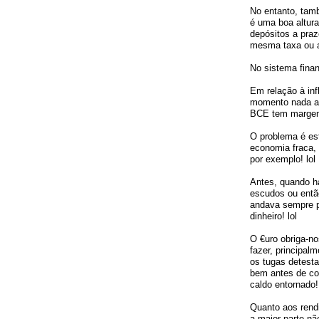
No entanto, tam
é uma boa altur
depósitos a pra
mesma taxa ou a
No sistema finan
Em relação à inf
momento nada ap
BCE tem margem
O problema é e
economia fraca,
por exemplo! lol
Antes, quando h
escudos ou então
andava sempre p
dinheiro! lol
O €uro obriga-n
fazer, principal
os tugas detest
bem antes de co
caldo entornado!
Quanto aos rend
a maior parte nã