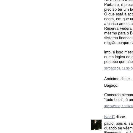
Portanto, é prec
preciso ter um b
O que está a ac
negra, em que u
a banca america
Reserva Federal 
mesmo para o Ban
sistema finance
religião porque n
imp, é isso mesm
numa lógica de d
percebe que não 
30/09/2008, 11:50:0
Anónimo disse..
Bagaço,
Concordo plenam
"tudo bem", é u
30/09/2008, 13:36:0
Ivar C
disse...
paulo, pois é. s
quando se vêem n
Economia... e à 