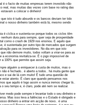
al é o facto de muitas empresas terem investido não
co real, mas muitas das vezes com base no rating das
e estavam a colocar o dinheiro!
 que isto é tudo absurdo e os bancos deviam ter tido
final o nosso dinheiro também está lá, mesmo sendo
a é cíclica e sustenta-se porque todos os ciclos têm
 nenhum dura para sempre, quer seja de prosperidade
tal como o crash de 1929 nos ensinou. E aquilo que
se, é sustentada por outro tipo de mercados que surgem
lvação para os investidores. No dia em que isto
 que não demore muito, todos voltam a virar-se para as
e a economia revitaliza-se. É o jogo impossível de
er a 100% que permite que assim seja.
empre alguém a enriquecer à custa de muitos, mas o
não é fechado.. é aberto a todos.. há muita gente que
o e sai de lá com muito! É tudo uma questão de
de estar atento. É claro que quando pensamos nos
mos que aquilo é logo assim e nunca iremos chegar lá..
o seu tempo e, é claro, pode até nem se realizar.
iver medo pode sempre ir levantar todo o seu dinheiro e
rsa. Mas isso leva a falências e o Estado é obrigado e
o nosso dinheiro a entrar em acção de novo.. é uma
o caraças!! Parece uma festa de swingers, é o que eu