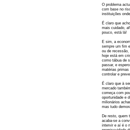
O problema actu
com base no ris
instituições ond
É claro que acho
mais cuidado, a
pouco, está lá!
E sim, a economi
sempre um fim e
ou de recessão, 
hoje está em cri
como tábua de sa
passar, e espero
matérias primas 
controlar e prev
É claro que à s
mercado também 
começa com pouc
oportunidade e 
milionários acha
mas tudo demora 
De resto, quem t
acaba-se a conve
intervir e aí é 
promiscuidade d