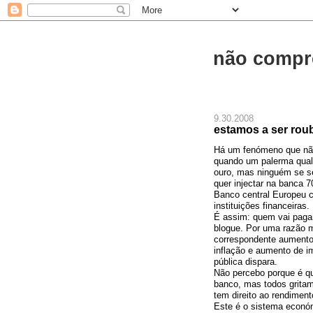
não compr
9.30.2008
estamos a ser ro
Há um fenómeno que não
quando um palerma qualq
ouro, mas ninguém se s
quer injectar na banca
7
Banco central Europeu
instituições financeiras.
É assim: quem vai pagar
blogue. Por uma razão mu
correspondente aumento 
inflação e aumento de im
pública dispara.
Não percebo porque é qu
banco, mas todos gritam
tem direito ao rendimen
Este é o sistema econ