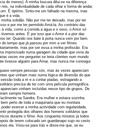
cia do menos). A minha loucura dilui-se na diferença
nós, na individualidade de cada olhar e forma de andar,
 um. É óptimo. Sinto-me um falhado na mesma, mas
que é a vida.
 minha solidão. Não por me ter deixado, mas por ter
sso e por me ter permitido Amá-la. Ao contrário das
s à vida, como a comida a água e o sexo, o Amor só
o tivemos antes. É por isso que o Amor é a pior das
mos ter. Quando nos bate à porta nunca vem por bem.
 do tempo que já passou por mim a ver filmes
ntariamente, mas por ser essa a minha profissão. Era
ema improvisado numa garagem da cidade que vivia da
Várias vezes me perguntei se teria clientes num mundo
ente tivesse alguém para Amar, mas nunca me consegui
 quase sempre pessoas sós, mas às vezes apareciam
antes que vinham mais numa lógica de diversão do que
sessão toda a rir e a contar piadas, estragando a
solitário precisa de ter com uma película pornográfica.
apareciam vinham incluídas nesse tipo de grupos. De
, eram sempre homens.
 facilmente na Sandra. Era mulher e estava sozinha.
a, bem perto de toda a maquinaria que eu montara
a poder exercer a minha actividade com regularidade,
ntir protegida dos olhares dos homens solitários que
icos durante o filme. Aos cinquenta minutos já todos
depois de terem colocado um guardanapo sujo no cesto
enos ela. Virou-se para trás e disse-me que, se eu