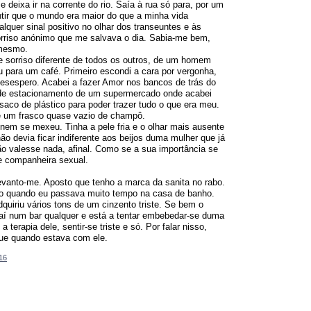
 deixa ir na corrente do rio. Saía à rua só para, por um
ir que o mundo era maior do que a minha vida
lquer sinal positivo no olhar dos transeuntes e às
rriso anónimo que me salvava o dia. Sabia-me bem,
 mesmo.
 sorriso diferente de todos os outros, de um homem
 para um café. Primeiro escondi a cara por vergonha,
desespero. Acabei a fazer Amor nos bancos de trás do
 de estacionamento de um supermercado onde acabei
aco de plástico para poder trazer tudo o que era meu.
 um frasco quase vazio de champô.
e nem se mexeu. Tinha a pele fria e o olhar mais ausente
devia ficar indiferente aos beijos duma mulher que já
 valesse nada, afinal. Como se a sua importância se
e companheira sexual.
vanto-me. Aposto que tenho a marca da sanita no rabo.
so quando eu passava muito tempo na casa de banho.
adquiriu vários tons de um cinzento triste. Se bem o
aí num bar qualquer e está a tentar embebedar-se duma
terapia dele, sentir-se triste e só. Por falar nisso,
ue quando estava com ele.
16