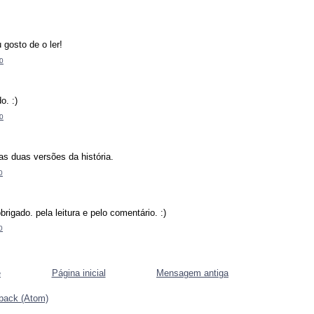
.
 gosto de o ler!
0
o. :)
0
.
s duas versões da história.
0
obrigado. pela leitura e pelo comentário. :)
0
e
Página inicial
Mensagem antiga
dback (Atom)