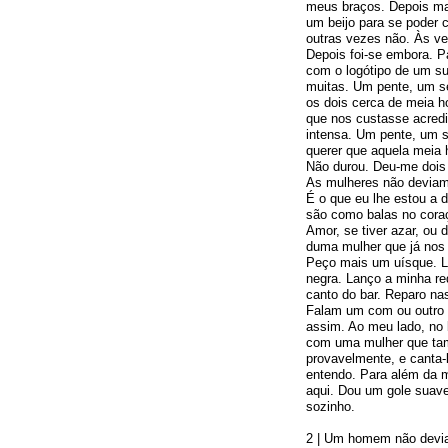
meus braços. Depois m
um beijo para se poder c
outras vezes não. Às ve
Depois foi-se embora. P
com o logótipo de um s
muitas. Um pente, um s
os dois cerca de meia h
que nos custasse acredi
intensa. Um pente, um 
querer que aquela meia 
Não durou. Deu-me dois 
As mulheres não deviam
É o que eu lhe estou a 
são como balas no cora
Amor, se tiver azar, ou 
duma mulher que já nos 
Peço mais um uísque. L
negra. Lanço a minha r
canto do bar. Reparo na
Falam um com ou outro 
assim. Ao meu lado, no
com uma mulher que tam
provavelmente, e canta
entendo. Para além da m
aqui. Dou um gole suave
sozinho.
2 | Um homem não devia 