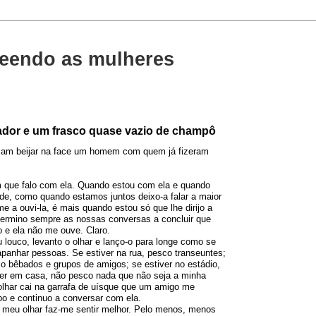
eendo as mulheres
dor e um frasco quase vazio de champô
viam beijar na face um homem com quem já fizeram
 que falo com ela. Quando estou com ela e quando
de, como quando estamos juntos deixo-a falar a maior
me a ouvi-la, é mais quando estou só que lhe dirijo a
 termino sempre as nossas conversas a concluir que
o e ela não me ouve. Claro.
louco, levanto o olhar e lanço-o para longe como se
panhar pessoas. Se estiver na rua, pesco transeuntes;
co bêbados e grupos de amigos; se estiver no estádio,
ver em casa, não pesco nada que não seja a minha
olhar cai na garrafa de uísque que um amigo me
bo e continuo a conversar com ela.
meu olhar faz-me sentir melhor. Pelo menos, menos