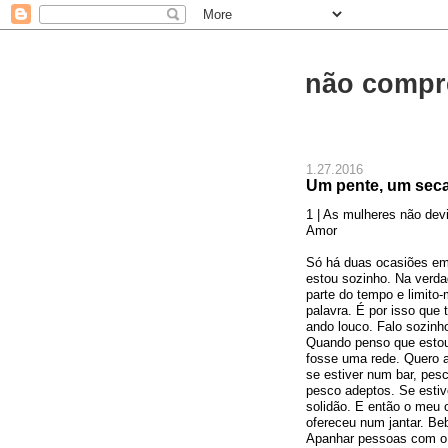
não compr
1.27.2016
Um pente, um seca
1 | As mulheres não de
Amor
Só há duas ocasiões em
estou sozinho. Na verda
parte do tempo e limito-
palavra. É por isso que
ando louco. Falo sozinh
Quando penso que estou 
fosse uma rede. Quero a
se estiver num bar, pes
pesco adeptos. Se esti
solidão. E então o meu 
ofereceu num jantar. Be
Apanhar pessoas com o 