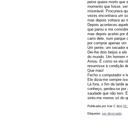
peixe quase morto que se
momento que fosse, sent
miserável. Procurava qua
vezes encontrava um so
mas depois voltava ao
Depois aconteceu aquele
que parou e me convidou
mas depois aceitei por 
carro dele, num parque
por comprar apenas um s
Um pente, um secador e
Dei-lhe dois beijos e el
do mundo. Um homem não 
Amou. É como se ela não
resumisse à condição d
Que mau!
Fecho o computador e le
Ele dizia-me sempre is
Lá fora, o fim da tarde 
conheço, perdeu-se por 
saudade que não tem. É a 
sinto-me menos só do q
Publicada por Ivar C
à(s)
05:
Etiquetas:
ser divorciado