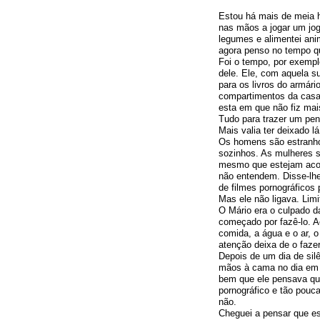
Estou há mais de meia h
nas mãos a jogar um jog
legumes e alimentei ani
agora penso no tempo qu
Foi o tempo, por exempl
dele. Ele, com aquela s
para os livros do armári
compartimentos da casa
esta em que não fiz mai
Tudo para trazer um pe
Mais valia ter deixado l
Os homens são estranho
sozinhos. As mulheres 
mesmo que estejam acom
não entendem. Disse-lhe
de filmes pornográficos 
Mas ele não ligava. Limi
O Mário era o culpado d
começado por fazê-lo. A
comida, a água e o ar, 
atenção deixa de o fazer
Depois de um dia de silê
mãos à cama no dia em q
bem que ele pensava que
pornográfico e tão pouc
não.
Cheguei a pensar que e