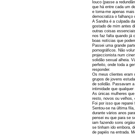
louco (passe a redundân
que há entre cada um de 
e torna-me apenas mais
democratiza o falhanço 
A Sandra é a culpada da
gostado de mim antes di
outras coisas essenciai
nos faz falta quando já 
boas notícias que pode
Passei uma grande parte
pornográficos. Não volu
projeccionista num cin
solidão sexual alheia. 
perfeito, onde toda a g
responder.
Os meus clientes eram
grupos de jovens estud
de solidão. Passavam a 
intimidade que qualquer 
As únicas mulheres que 
resto, novos ou velhos
Foi por isso que reparei
Sentou-se na última fil
durante vários anos par
pensei eu que para se se
iam fazendo sons orgásm
se tinham ido embora, 
de papéis na entrada. M