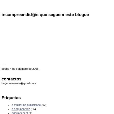
incompreendid@s que seguem este blogue
--
desde 4 de setembro de 2006.
contactos
bagacoamarelo@gmail.com
Etiquetas
a mulher na publicidade
(92)
a segunda vez
(35)
adormecer.pt
(1)