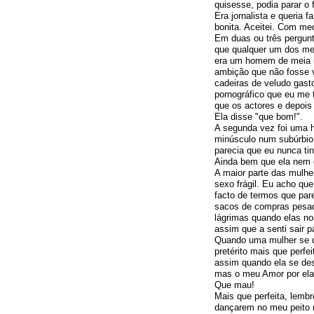
quisesse, podia parar o 
Era jornalista e queria
bonita. Aceitei. Com me
Em duas ou três pergunt
que qualquer um dos meu
era um homem de meia id
ambição que não fosse v
cadeiras de veludo gast
pornográfico que eu me
que os actores e depois
Ela disse "que bom!".
A segunda vez foi uma 
minúsculo num subúrbio 
parecia que eu nunca ti
Ainda bem que ela nem d
A maior parte das mulhe
sexo frágil. Eu acho qu
facto de termos que par
sacos de compras pesad
lágrimas quando elas no
assim que a senti sair 
Quando uma mulher se d
pretérito mais que perfe
assim quando ela se des
mas o meu Amor por ela
Que mau!
Mais que perfeita, lemb
dançarem no meu peito n