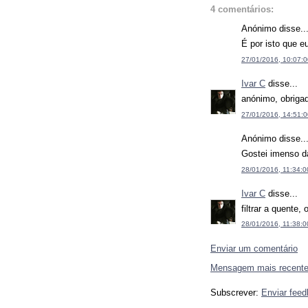
4 comentários:
Anónimo disse..
É por isto que eu
27/01/2016, 10:07:0
Ivar C
disse...
anónimo, obrigad
27/01/2016, 14:51:0
Anónimo disse..
Gostei imenso da
28/01/2016, 11:34:0
Ivar C
disse...
filtrar a quente, 
28/01/2016, 11:38:0
Enviar um comentário
Mensagem mais recent
Subscrever:
Enviar fee