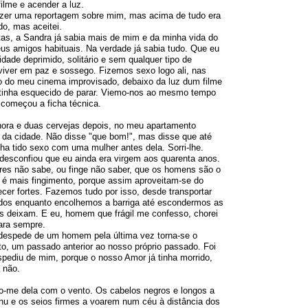
filme e acender a luz.
 fazer uma reportagem sobre mim, mas acima de tudo era
do, mas aceitei.
as, a Sandra já sabia mais de mim e da minha vida do
s amigos habituais. Na verdade já sabia tudo. Que eu
ade deprimido, solitário e sem qualquer tipo de
iver em paz e sossego. Fizemos sexo logo ali, nas
o do meu cinema improvisado, debaixo da luz dum filme
 tinha esquecido de parar. Viemo-nos ao mesmo tempo
 começou a ficha técnica.
hora e duas cervejas depois, no meu apartamento
da cidade. Não disse "que bom!", mas disse que até
nha tido sexo com uma mulher antes dela. Sorri-lhe.
esconfiou que eu ainda era virgem aos quarenta anos.
res não sabe, ou finge não saber, que os homens são o
e é mais fingimento, porque assim aproveitam-se do
ecer fortes. Fazemos tudo por isso, desde transportar
os enquanto encolhemos a barriga até escondermos as
s deixam. E eu, homem que frágil me confesso, chorei
para sempre.
espede de um homem pela última vez torna-se o
ito, um passado anterior ao nosso próprio passado. Foi
pediu de mim, porque o nosso Amor já tinha morrido,
 não.
ro-me dela com o vento. Os cabelos negros e longos a
u e os seios firmes a voarem num céu à distância dos