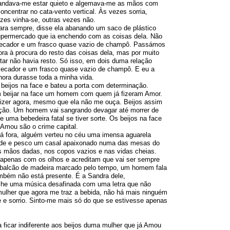
andava-me estar quieto e algemava-me as mãos com
oncentrar no cata-vento vertical. Às vezes sorria,
zes vinha-se, outras vezes não.
ara sempre, disse ela abanando um saco de plástico
upermercado que ia enchendo com as coisas dela. Não
ecador e um frasco quase vazio de champô. Passámos
ora à procura do resto das coisas dela, mas por muito
tar não havia resto. Só isso, em dois duma relação
secador e um frasco quase vazio de champô. E eu a
hora durasse toda a minha vida.
beijos na face e bateu a porta com determinação.
 beijar na face um homem com quem já fizeram Amor.
dizer agora, mesmo que ela não me ouça. Beijos assim
ção. Um homem vai sangrando devagar até morrer de
de uma bebedeira fatal se tiver sorte. Os beijos na face
Amou são o crime capital.
á fora, alguém verteu no céu uma imensa aguarela
ede e pesco um casal apaixonado numa das mesas do
s mãos dadas, nos copos vazios e nas vidas cheias.
apenas com os olhos e acreditam que vai ser sempre
 balcão de madeira marcado pelo tempo, um homem fala
bém não está presente. É a Sandra dele,
-lhe uma música desafinada com uma letra que não
ulher que agora me traz a bebida, não há mais ninguém
 e sorrio. Sinto-me mais só do que se estivesse apenas
ficar indiferente aos beijos duma mulher que já Amou