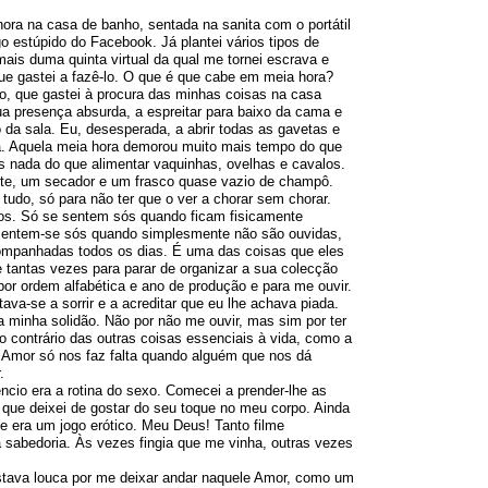
ora na casa de banho, sentada na sanita com o portátil
o estúpido do Facebook. Já plantei vários tipos de
mais duma quinta virtual da qual me tornei escrava e
e gastei a fazê-lo. O que é que cabe em meia hora?
o, que gastei à procura das minhas coisas na casa
ua presença absurda, a espreitar para baixo da cama e
o da sala. Eu, desesperada, a abrir todas as gavetas e
. Aquela meia hora demorou muito mais tempo do que
s nada do que alimentar vaquinhas, ovelhas e cavalos.
nte, um secador e um frasco quase vazio de champô.
á tudo, só para não ter que o ver a chorar sem chorar.
s. Só se sentem sós quando ficam fisicamente
sentem-se sós quando simplesmente não são ouvidas,
panhadas todos os dias. É uma das coisas que eles
 tantas vezes para parar de organizar a sua colecção
por ordem alfabética e ano de produção e para me ouvir.
tava-se a sorrir e a acreditar que eu lhe achava piada.
a minha solidão. Não por não me ouvir, mas sim por ter
o contrário das outras coisas essenciais à vida, como a
o Amor só nos faz falta quando alguém que nos dá
.
ncio era a rotina do sexo. Comecei a prender-lhe as
ue deixei de gostar do seu toque no meu corpo. Ainda
 era um jogo erótico. Meu Deus! Tanto filme
a sabedoria. Às vezes fingia que me vinha, outras vezes
stava louca por me deixar andar naquele Amor, como um