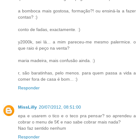
a bomboca mais gostosa, formação?! ou ensiná-la a fazer
contas? :)
conto de fadas, exactamente. :)
y2000k, sei lá... a mim pareceu-me mesmo palermice. o
que raio é peço na venta?
maria madeira, mais confusão ainda. :)
r, são baratinhas, pelo menos. para quem passa a vida a
comer fora de casa é bom... :)
Responder
MissLilly
20/07/2012, 08:51:00
epa e usarem o tico e o teco pra pensar? so aprendeu a
cobrar o menu de 5€ e nao sabe cobrar mais nada?
Nao faz sentido nenhum
Responder