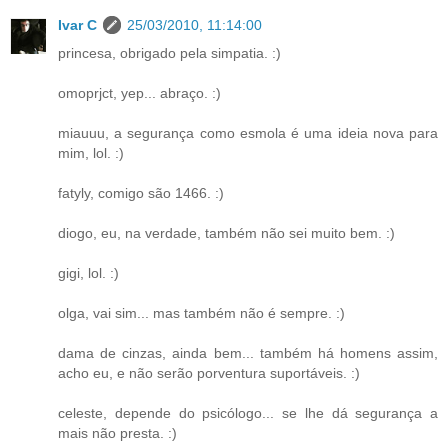
Ivar C
25/03/2010, 11:14:00
princesa, obrigado pela simpatia. :)
omoprjct, yep... abraço. :)
miauuu, a segurança como esmola é uma ideia nova para
mim, lol. :)
fatyly, comigo são 1466. :)
diogo, eu, na verdade, também não sei muito bem. :)
gigi, lol. :)
olga, vai sim... mas também não é sempre. :)
dama de cinzas, ainda bem... também há homens assim,
acho eu, e não serão porventura suportáveis. :)
celeste, depende do psicólogo... se lhe dá segurança a
mais não presta. :)