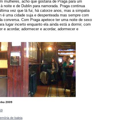
em mulheres, acho que gostaria de Praga para um
 à noite e de Dublin para namorada. Praga continua
última vez que lá fui, há catorze anos, mas a simpatia
blin é uma cidade suja e despenteada mas sempre com
da conversa. Com Praga apetece ter uma noite de sexo
para lugar incerto enquanto ela ainda está a dormir, com
r e acordar, adormecer e acordar, adormecer e
unho 2009
59
emória de baleia