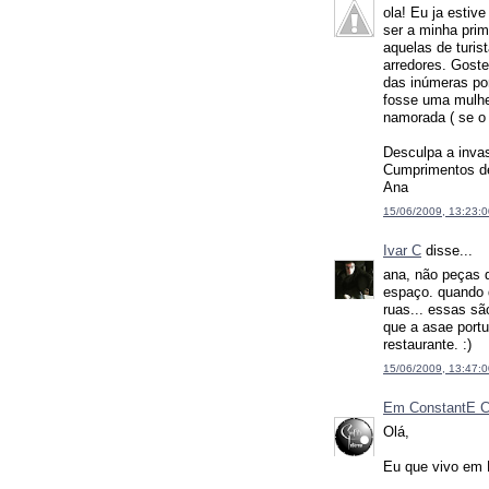
ola! Eu ja estiv
ser a minha prim
aquelas de turis
arredores. Goste
das inúmeras pon
fosse uma mulhe
namorada ( se o 
Desculpa a invas
Cumprimentos de
Ana
15/06/2009, 13:23:0
Ivar C
disse...
ana, não peças 
espaço. quando 
ruas... essas s
que a asae portu
restaurante. :)
15/06/2009, 13:47:0
Em ConstantE C
Olá,
Eu que vivo em 