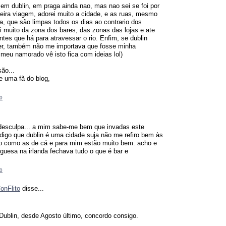
e em dublin, em praga ainda nao, mas nao sei se foi por
eira viagem, adorei muito a cidade, e as ruas, mesmo
ta, que são limpas todos os dias ao contrario dos
i muito da zona dos bares, das zonas das lojas e ate
tes que há para atravessar o rio. Enfim, se dublin
r, também não me importava que fosse minha
meu namorado vê isto fica com ideias lol)
ão...
 uma fã do blog,
0
desculpa... a mim sabe-me bem que invadas este
digo que dublin é uma cidade suja não me refiro bem às
ão como as de cá e para mim estão muito bem. acho e
guesa na irlanda fechava tudo o que é bar e
0
onFlito
disse...
Dublin, desde Agosto último, concordo consigo.