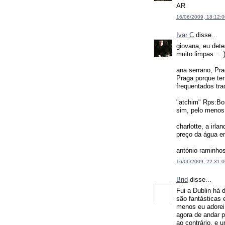
AR
16/06/2009, 18:12:0
Ivar C
disse...
giovana, eu det
muito limpas... :
ana serrano, Pra
Praga porque ten
frequentados trad
"atchim" Rps:Bom
sim, pelo menos
charlotte, a irla
preço da água en
antónio raminhos,
16/06/2009, 22:31:0
Brid
disse...
Fui a Dublin há 
são fantásticas 
menos eu adorei,
agora de andar p
ao contrário, e 