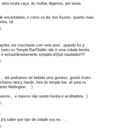
 teria muita caça, às multas digamos, por estas
e encantadora, e como se diz nos Açores, quanto mais
nho, lol.
0
ações me suscitaste com este post...quando fui a
e tanto no Temple Bar!Dublin não é uma cidade bonita,
 é extraordinariamente simpática!Que saudades!!!!
0
... até podíamos ter bebido uma guiness. gostei muito
hama nancy hands, fora do temple bar, ali para os
to Wellington... :)
mesmo... e mesmo não sendo bonita é acolhedora. :)
0
..
p'a saber que tipo de cidade sou eu.....
0