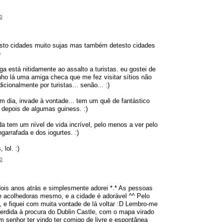
0
esto cidades muito sujas mas também detesto cidades
)
ga está nitidamente ao assalto a turistas. eu gostei de
ho lá uma amiga checa que me fez visitar sítios não
icionalmente por turistas... senão... :)
 dia, invade à vontade... tem um quê de fantástico
 depois de algumas guiness. :)
nda tem um nível de vida incrível, pelo menos a ver pelo
garrafada e dos iogurtes. :)
 lol. :)
0
dois anos atrás e simplesmente adorei *.* As pessoas
e acolhedoras mesmo, e a cidade é adorável ^^ Pelo
 e fiquei com muita vontade de lá voltar :D Lembro-me
erdida à procura do Dublin Castle, com o mapa virado
um senhor ter vindo ter comigo de livre e espontânea