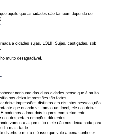
 que aquilo que as cidades são também depende de
)
0
.
umada a cidades sujas, LOL!!! Sujas, castigadas, sob
.
cho muito desagradável.
0
onhecer nenhuma das duas cidades penso que é muito
tio nos deixa impressões tão fortes!
ar deixe impressões distintas em distintas pessoas,não
ortante que quando visitamos um local, ele nos deixe
 E podemos adorar dois lugares completamente
ue nos despertam emoções diferentes.
uando vamos a algum sitio e ele não nos deixa nada para
 dia mais tarde.
te divertiste muito e é isso que vale a pena conhecer