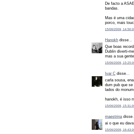
De facto a ASAE
bandas.
Mas é uma cidad
porco, mais touci
15/06/2009, 14:56:0
Hanokh
disse...
Que boas record
Dublin diverti-m
mas a sua gente
15/06/2009, 15:25:0
Ivar C
disse...
carla sousa, ena
dum pub que se c
lados do monumen
hanokh, é isso 
15/06/2009, 15:31:0
maestrina
disse.
ai o que eu dava 
15/06/2009, 16:43:0