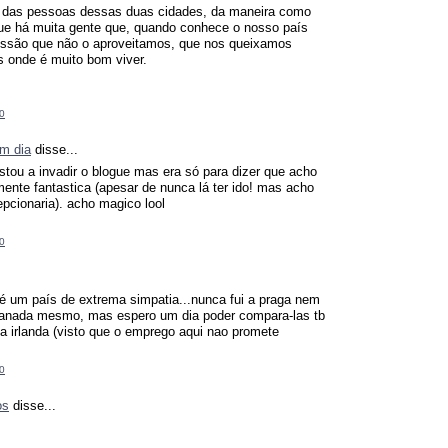
 das pessoas dessas duas cidades, da maneira como
e há muita gente que, quando conhece o nosso país
essão que não o aproveitamos, que nos queixamos
s onde é muito bom viver.
0
m dia
disse...
tou a invadir o blogue mas era só para dizer que acho
mente fantastica (apesar de nunca lá ter ido! mas acho
pcionaria). acho magico lool
0
a é um país de extrema simpatia...nunca fui a praga nem
irlanada mesmo, mas espero um dia poder compara-las tb
a irlanda (visto que o emprego aqui nao promete
0
os
disse...