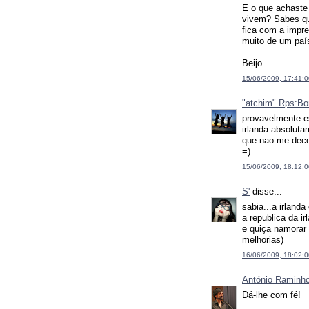
E o que achaste
vivem? Sabes qu
fica com a impr
muito de um paí
Beijo
15/06/2009, 17:41:0
"atchim" Rps:Bo
provavelmente es
irlanda absoluta
que nao me dece
=)
15/06/2009, 18:12:0
S'
disse...
sabia...a irland
a republica da 
e quiça namorar 
melhorias)
16/06/2009, 18:02:0
António Raminh
Dá-lhe com fé!