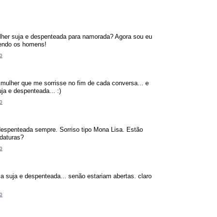
her suja e despenteada para namorada? Agora sou eu
endo os homens!
0
mulher que me sorrisse no fim de cada conversa... e
uja e despenteada... :)
0
despenteada sempre. Sorriso tipo Mona Lisa. Estão
idaturas?
0
a suja e despenteada... senão estariam abertas. claro
0