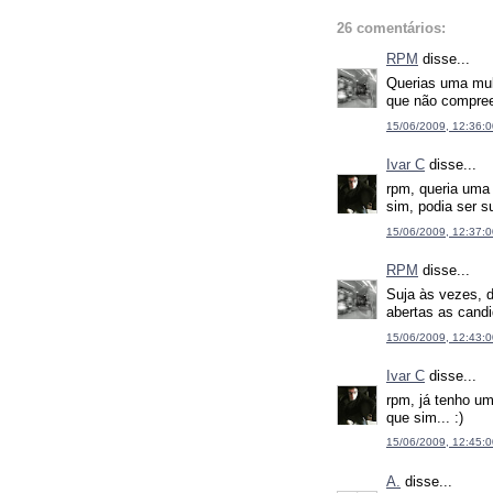
26 comentários:
RPM
disse...
Querias uma mul
que não compre
15/06/2009, 12:36:0
Ivar C
disse...
rpm, queria uma 
sim, podia ser s
15/06/2009, 12:37:0
RPM
disse...
Suja às vezes, 
abertas as cand
15/06/2009, 12:43:0
Ivar C
disse...
rpm, já tenho um
que sim... :)
15/06/2009, 12:45:0
A.
disse...