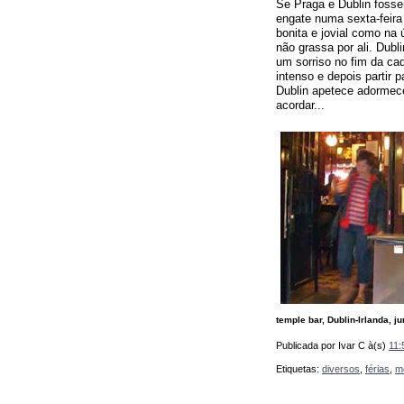
Se Praga e Dublin foss
engate numa sexta-feira
bonita e jovial como na 
não grassa por ali. Du
um sorriso no fim da ca
intenso e depois partir 
Dublin apetece adormece
acordar...
temple bar, Dublin-Irlanda, j
Publicada por Ivar C
à(s)
11:
Etiquetas:
diversos
,
férias
,
m