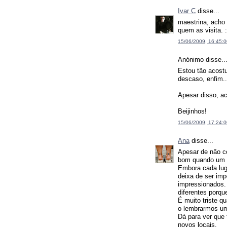
Ivar C
disse...
maestrina, acho
quem as visita. :
15/06/2009, 16:45:0
Anónimo disse..
Estou tão acost
descaso, enfim..
Apesar disso, a
Beijinhos!
15/06/2009, 17:24:0
Ana
disse...
Apesar de não c
bom quando um si
Embora cada lug
deixa de ser imp
impressionados.
diferentes porq
É muito triste q
o lembrarmos um
Dá para ver que 
novos locais.